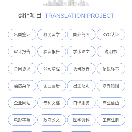
翻译项目
TRANSLATION PROJECT
出国签证
移民留学
国外驾照
KYC认证
审计报告
验资报告
学术论文
说明书
合同协议
公司章程
调研报告
招投标书
酒店菜单
企业画册
出生证明
涉外婚姻
企业网站
专利文档
口译服务
商业信函
电影字幕
政府公文
医学资料
工商注册