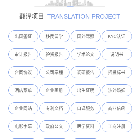
翻译项目
TRANSLATION PROJECT
出国签证
移民留学
国外驾照
KYC认证
审计报告
验资报告
学术论文
说明书
合同协议
公司章程
调研报告
招投标书
酒店菜单
企业画册
出生证明
涉外婚姻
企业网站
专利文档
口译服务
商业信函
电影字幕
政府公文
医学资料
工商注册